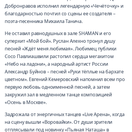
Добронравов исполнил легендарную «Чечёточку» и
благодарностью почтил со сцены ее создателя –
поэта-песенника Михаила Танича.
Не оставил равнодушных в зале SHAMAN и его
суперхит «Мой бой». Руслан Алехно тронул душу
песней «Ждёт меня любимая». Любимец публики
Сосо Павлиашвили растопил сердца мегахитом
«Небо на ладони», а народный артист России
Александр Буйнов – песней «Руки тёплые на бархате
цветном». Евгений Кемеровский напомнил всем про
первую любовь одноименной песней, а затем
закружил зал в медленном танце композицией
«Осень в Москве».
Задрожала от энергичных танцев «Live Арена», когда
на сцену вышли «Воровайки». От души зрители
отплясывали под новинку «Пьяная Наташа» в