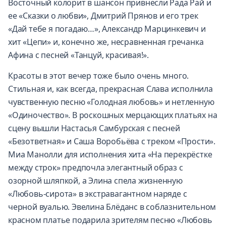
Восточный колорит в шансон привнесли Рада Рай и
ее «Сказки о любви», Дмитрий Прянов и его трек
«Дай тебе я погадаю…», Александр Марцинкевич и
хит «Цепи» и, конечно же, несравненная гречанка
Афина с песней «Танцуй, красивая!».
Красоты в этот вечер тоже было очень много.
Стильная и, как всегда, прекрасная Слава исполнила
чувственную песню «Голодная любовь» и нетленную
«Одиночество». В роскошных мерцающих платьях на
сцену вышли Настасья Самбурская с песней
«Безответная» и Саша Воробьёва с треком «Прости».
Миа Манолли для исполнения хита «На перекрёстке
между строк» предпочла элегантный образ с
озорной шляпкой, а Элина спела жизненную
«Любовь-сирота» в экстравагантном наряде с
черной вуалью. Эвелина Блёданс в соблазнительном
красном платье подарила зрителям песню «Любовь