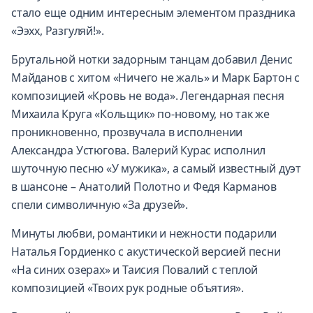
стало еще одним интересным элементом праздника
«Ээхх, Разгуляй!».
Брутальной нотки задорным танцам добавил Денис
Майданов с хитом «Ничего не жаль» и Марк Бартон с
композицией «Кровь не вода». Легендарная песня
Михаила Круга «Кольщик» по-новому, но так же
проникновенно, прозвучала в исполнении
Александра Устюгова. Валерий Курас исполнил
шуточную песню «У мужика», а самый известный дуэт
в шансоне – Анатолий Полотно и Федя Карманов
спели символичную «За друзей».
Минуты любви, романтики и нежности подарили
Наталья Гордиенко с акустической версией песни
«На синих озерах» и Таисия Повалий с теплой
композицией «Твоих рук родные объятия».