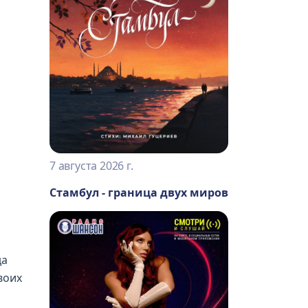
7 августа 2026 г.
Стамбул - граница двух миров
да
воих