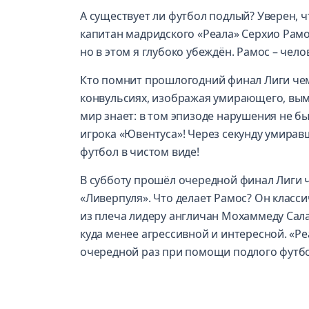
А существует ли футбол подлый? Уверен, ч
капитан мадридского «Реала» Серхио Рамо
но в этом я глубоко убеждён. Рамос – чело
Кто помнит прошлогодний финал Лиги чемпи
конвульсиях, изображая умирающего, вым
мир знает: в том эпизоде нарушения не бы
игрока «Ювентуса»! Через секунду умиравш
футбол в чистом виде!
В субботу прошёл очередной финал Лиги ч
«Ливерпуля». Что делает Рамос? Он класс
из плеча лидеру англичан Мохаммеду Сала
куда менее агрессивной и интересной. «Ре
очередной раз при помощи подлого футбол