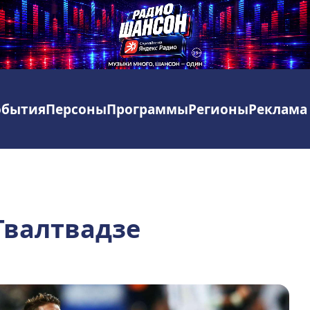
обытия
Персоны
Программы
Регионы
Реклама
Твалтвадзе