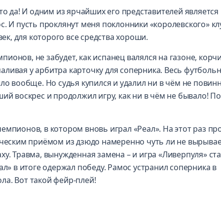
то да! И одним из ярчайших его представителей является
с. И пусть проклянут меня поклонники «королевского» кл
век, для которого все средства хороши.
онов, не забудет, как испанец валялся на газоне, корчи
аливая у арбитра карточку для соперника. Весь футболь
ло вообще. Но судья купился и удалил ни в чём не повин
ий воскрес и продолжил игру, как ни в чём не бывало! П
емпионов, в котором вновь играл «Реал». На этот раз пр
ическим приёмом из дзюдо намеренно чуть ли не вырывае
ху. Травма, вынужденная замена – и игра «Ливерпуля» ст
ал» в итоге одержал победу. Рамос устранил соперника в
а. Вот такой фейр-плей!