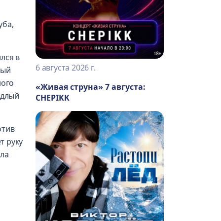
уба,
лся в
6 августа 2026 г.
ный
ного
«Живая струна» 7 августа:
одлый
CHEPIKK
отив
т руку
ала