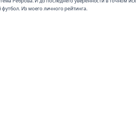
тёма Реброва. И до последнего уверенности в точном ис
й футбол. Из моего личного рейтинга.