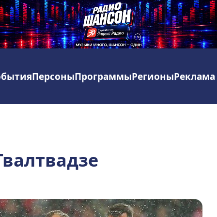
обытия
Персоны
Программы
Регионы
Реклама
Твалтвадзе