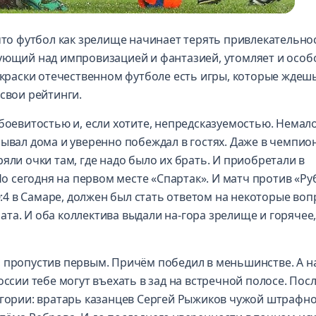
 что футбол как зрелище начинает терять привлекательно
рующий над импровизацией и фантазией, утомляет и особ
 краски отечественном футболе есть игры, которые ждешь
свои рейтинги.
 боевитостью и, если хотите, непредсказуемостью. Немал
рывал дома и уверенно побеждал в гостях. Даже в чемпио
яли очки там, где надо было их брать. И приобретали в
Но сегодня на первом месте «Спартак». И матч против «Ру
4 в Самаре, должен был стать ответом на некоторые воп
та. И оба коллектива выдали на-гора зрелище и горячее,
, пропустив первым. Причём победил в меньшинстве. А н
оссии тебе могут въехать в зад на встречной полосе. Пос
егории: вратарь казанцев Сергей Рыжиков чужой штрафн