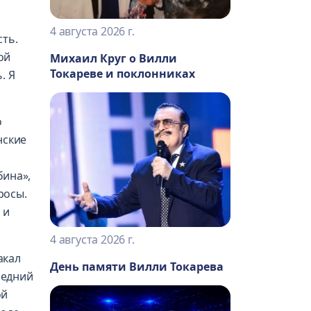
4 августа 2026 г.
сть.
ой
Михаил Круг о Вилли
Токареве и поклонниках
. Я
о
нские
бина»,
росы.
 и
4 августа 2026 г.
акал
День памяти Вилли Токарева
ледний
ой