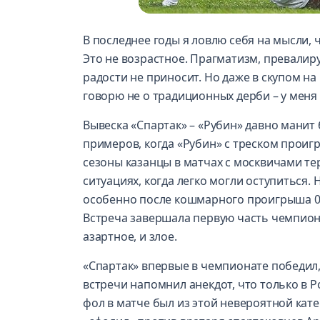
В последнее годы я ловлю себя на мысли,
Это не возрастное. Прагматизм, превали
радости не приносит. Но даже в скупом на
говорю не о традиционных дерби – у меня 
Вывеска «Спартак» – «Рубин» давно манит
примеров, когда «Рубин» с треском проиг
сезоны казанцы в матчах с москвичами тер
ситуациях, когда легко могли оступиться. 
особенно после кошмарного проигрыша 0:
Встреча завершала первую часть чемпиона
азартное, и злое.
«Спартак» впервые в чемпионате победил
встречи напомнил анекдот, что только в Р
фол в матче был из этой невероятной кат