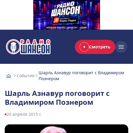
Смотреть
Радио Шансон
Open
Шарль Азнавур поговорит с Владимиром
События
Познером
Шарль Азнавур поговорит с
Владимиром Познером
20 апреля 2015 г.