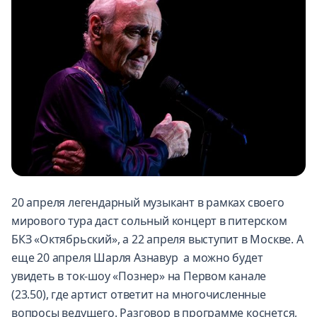
20 апреля легендарный музыкант в рамках своего
мирового тура даст сольный концерт в питерском
БКЗ «Октябрьский», а 22 апреля выступит в Москве. А
еще 20 апреля Шарля Азнавур а можно будет
увидеть в ток-шоу «Познер» на Первом канале
(23.50), где артист ответит на многочисленные
вопросы ведущего. Разговор в программе коснется,