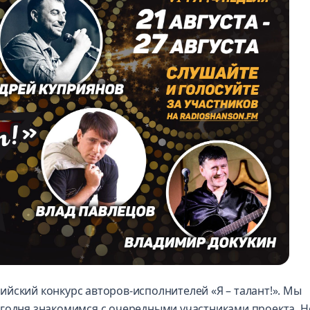
ийский конкурс авторов-исполнителей
«Я – талант!»
. Мы
егодня знакомимся с очередными участниками проекта. Н