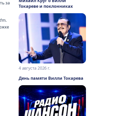
Михаил Круг о Вилли
ть за
Токареве и поклонниках
.fm.
ержке
4 августа 2026 г.
День памяти Вилли Токарева