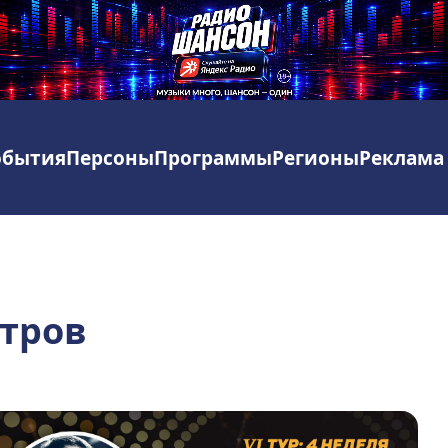
обытия
Персоны
Программы
Регионы
Реклама
етров