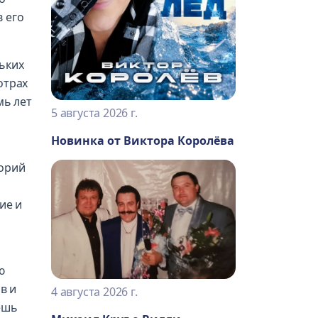
 его
ьких
отрах
мь лет
5 августа 2026 г.
Новинка от Виктора Королёва
торий
ие и
ю
в и
4 августа 2026 г.
ёшь