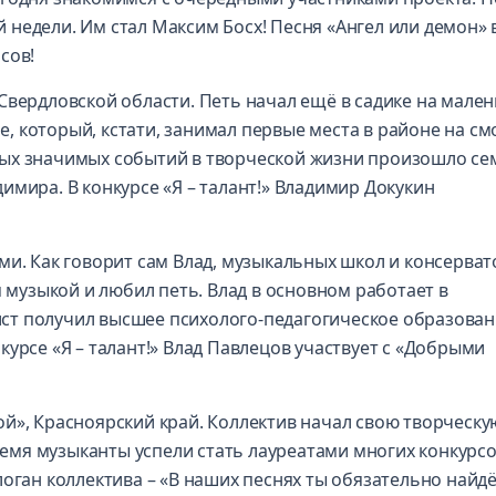
недели. Им стал Максим Босх! Песня «Ангел или демон» в
сов!
Свердловской области. Петь начал ещё в садике на мален
ре, который, кстати, занимал первые места в районе на см
ых значимых событий в творческой жизни произошло се
имира. В конкурсе «Я – талант!» Владимир Докукин
ми. Как говорит сам Влад, музыкальных школ и консерва
я музыкой и любил петь. Влад в основном работает в
тист получил высшее психолого-педагогическое образован
урсе «Я – талант!» Влад Павлецов участвует с «Добрыми
й», Красноярский край. Коллектив начал свою творческу
время музыканты успели стать лауреатами многих конкурсо
логан коллектива – «В наших песнях ты обязательно найд