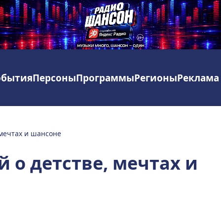
обытия
Персоны
Программы
Регионы
Реклама
 мечтах и шансоне
 о детстве, мечтах и