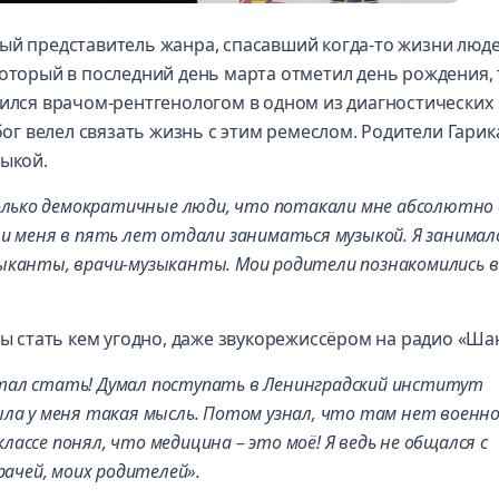
ый представитель жанра, спасавший когда-то жизни люде
который в последний день марта отметил день рождения,
дился врачом-рентгенологом в одном из диагностических
бог велел связать жизнь с этим ремеслом. Родители Гарик
зыкой.
лько демократичные люди, что потакали мне абсолютно 
и меня в пять лет отдали заниматься музыкой. Я занимал
ыканты, врачи-музыканты. Мои родители познакомились в
бы стать кем угодно, даже звукорежиссёром на радио «Ша
тал стать! Думал поступать в Ленинградский институт
ыла у меня такая мысль. Потом узнал, что там нет военн
классе понял, что медицина – это моё! Я ведь не общался с
рачей, моих родителей».