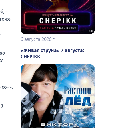
й, –
 тоже
а
6 августа 2026 г.
«Живая струна» 7 августа:
во
CHEPIKK
ся
нсон».
ой