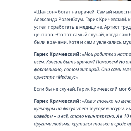
«Шансон» богат на врачей! Самый известн
Александр Розенбаум. Гарик Кричевский, 
успел поработать в медицине. Артист тру
центров. Это тот самый случай, когда сам 
были врачами. Хотя и сами увлекались му
Гарик Кричевский:
«Мои родители насто
всём. Хочешь быть врачом? Поможем! Но он
фортепиано, потом гитарой. Они сами муз
оркестре «Медикус».
Если бы не случай, Гарик Кричевский мог 
Гарик Кричевский:
«Кем я только ни меч
культуры на факультет звукорежиссуры. Б
кафедры – и всё, стало неинтересно. А в 10 
другими людьми: крутился только в среде в