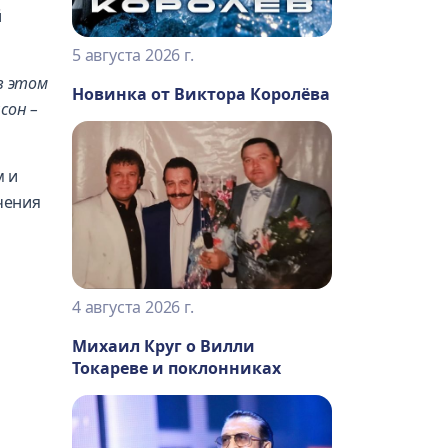
й
5 августа 2026 г.
в этом
Новинка от Виктора Королёва
сон –
м и
чения
4 августа 2026 г.
Михаил Круг о Вилли
Токареве и поклонниках