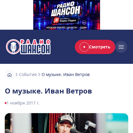
Смотреть
Радио Шансон
Open
События
О музыке. Иван Ветров
О музыке. Иван Ветров
1 ноября 2017 г.