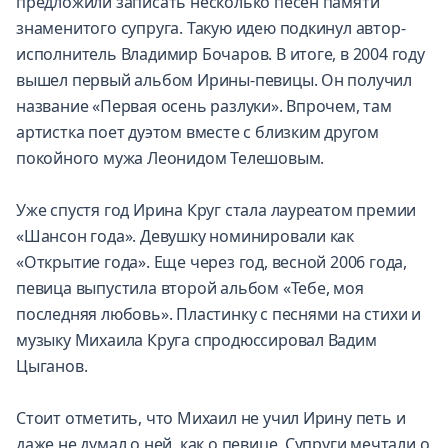
предложили записать несколько песен памяти
знаменитого супруга. Такую идею подкинул автор-
исполнитель Владимир Бочаров. В итоге, в 2004 году
вышел первый альбом Ирины-певицы. Он получил
название «Первая осень разлуки». Впрочем, там
артистка поет дуэтом вместе с близким другом
покойного мужа Леонидом Телешовым.
Уже спустя год Ирина Круг стала лауреатом премии
«Шансон года». Девушку номинировали как
«Открытие года». Еще через год, весной 2006 года,
певица выпустила второй альбом «Тебе, моя
последняя любовь». Пластинку с песнями на стихи и
музыку Михаила Круга спродюссировал Вадим
Цыганов.
Стоит отметить, что Михаил не учил Ирину петь и
даже не думал о ней, как о певице. Супруги мечтали о