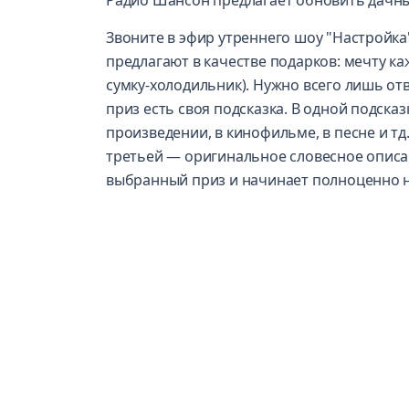
Радио Шансон предлагает обновить дачный
Звоните в эфир утреннего шоу "Настройк
предлагают в качестве подарков: мечту к
сумку-холодильник). Нужно всего лишь от
приз есть своя подсказка. В одной подска
произведении, в кинофильме, в песне и тд.
третьей — оригинальное словесное описан
выбранный приз и начинает полноценно 