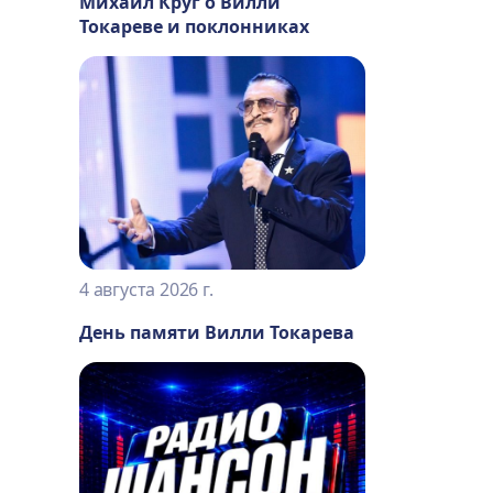
Михаил Круг о Вилли
Токареве и поклонниках
4 августа 2026 г.
День памяти Вилли Токарева