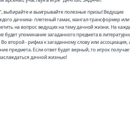
 арсенал, участвуя в игре "ДАЧНЫЕ ЗАДАЧИ!"
а", выбирайте и выигрывайте полезные призы! Ведущие
аждого дачника- плетеный гамак, мангал-трансформер или
ветить на вопрос ведущих на тему дачной жизни. На кажд
зке будет упоминание загаданного предмета в литературн
 Во второй - рифма к загаданному слову или ассоциация, 
ие предмета. Если ответ будет верный, то игрок получае
наслаждаться дачной жизнью!