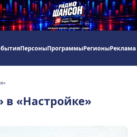
обытия
Персоны
Программы
Регионы
Реклама
ке»
 в «Настройке»