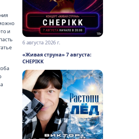
ения
 можно
это и
пасть
6 августа 2026 г.
татье
«Живая струна» 7 августа:
CHEPIKK
соба
о
за