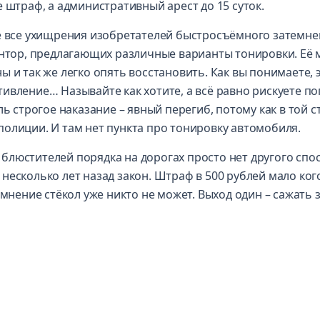
 штраф, а административный арест до 15 суток.
ке все ухищрения изобретателей быстросъёмного затемн
контор, предлагающих различные варианты тонировки. Её
 и так же легко опять восстановить. Как вы понимаете, 
ивление… Называйте как хотите, а всё равно рискуете по
ь строгое наказание – явный перегиб, потому как в той с
олиции. И там нет пункта про тонировку автомобиля.
у блюстителей порядка на дорогах просто нет другого спо
несколько лет назад закон. Штраф в 500 рублей мало ког
емнение стёкол уже никто не может. Выход один – сажать 