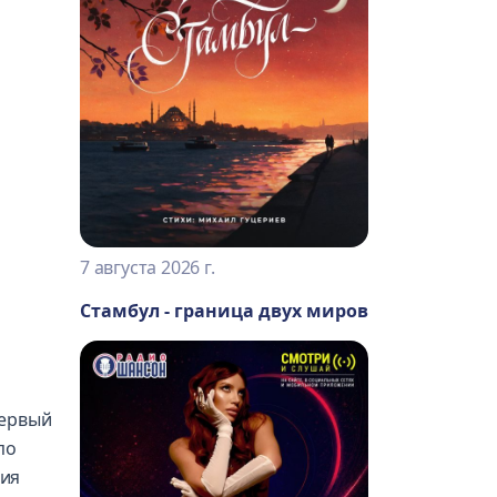
7 августа 2026 г.
Стамбул - граница двух миров
первый
по
ния