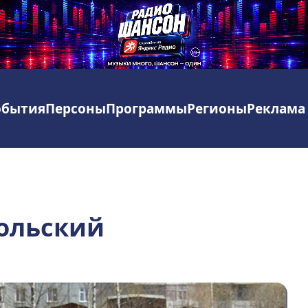
обытия
Персоны
Программы
Регионы
Реклама
кольский