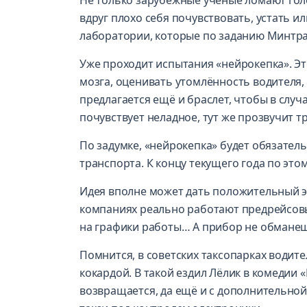
Не только зарубежные учёные ломают голо
вдруг плохо себя почувствовать, устать ил
лаборатории, которые по заданию Минтра
Уже проходит испытания «нейрокепка». Э
мозга, оценивать утомлённость водителя
предлагается ещё и браслет, чтобы в случ
почувствует неладное, тут же прозвучит т
По задумке, «нейрокепка» будет обязате
транспорта. К концу текущего года по это
Идея вполне может дать положительный эфф
компаниях реально работают предрейсовы
на графики работы… А прибор не обманешь
Помнится, в советских таксопарках води
кокардой. В такой ездил Лёлик в комедии 
возвращается, да ещё и с дополнительной