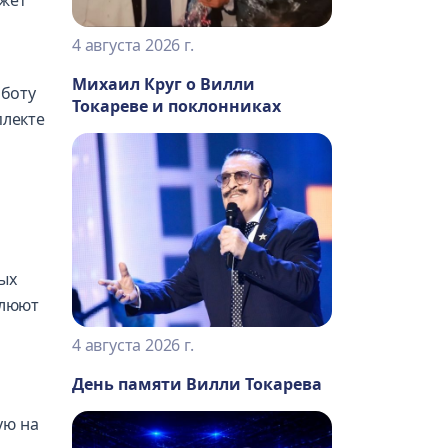
ожет
4 августа 2026 г.
Михаил Круг о Вилли
аботу
Токареве и поклонниках
плекте
ых
плюют
4 августа 2026 г.
День памяти Вилли Токарева
ую на