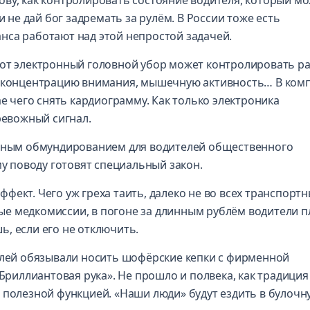
ву, как контролировать состояние водителя, который м
и не дай бог задремать за рулём. В России тоже есть
нса работают над этой непростой задачей.
тот электронный головной убор может контролировать р
, концентрацию внимания, мышечную активность… В ком
ае чего снять кардиограмму. Как только электроника
ревожный сигнал.
льным обмундированием для водителей общественного
му поводу готовят специальный закон.
ект. Чего уж греха таить, далеко не во всех транспортн
е медкомиссии, в погоне за длинным рублём водители 
, если его не отключить.
телей обязывали носить шофёрские кепки с фирменной
«Бриллиантовая рука». Не прошло и полвека, как традиция
 полезной функцией. «Наши люди» будут ездить в булочн