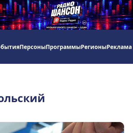
обытия
Персоны
Программы
Регионы
Реклама
кольский