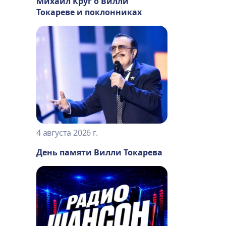
Михаил Круг о Вилли
Токареве и поклонниках
4 августа 2026 г.
День памяти Вилли Токарева