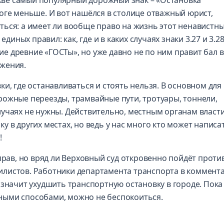
оге меньше. И вот нашёлся в столице отважный юрист,
ься: а имеет ли вообще право на жизнь этот ненавистны
единых правил: как, где и в каких случаях знаки 3.27 и 3.2
кие древние «ГОСТы», но уже давно не по ним правит бал в
жения.
и, где останавливаться и стоять нельзя. В основном для
рожные переезды, трамвайные пути, тротуары, тоннели,
учаях не нужны. Действительно, местным органам власт
 в других местах, но ведь у нас много кто может написа
!
прав, но вряд ли Верховный суд откровенно пойдёт проти
листов. Работники департамента транспорта в коммент
значит ухудшить транспортную остановку в городе. Пока 
ными способами, можно не беспокоиться.