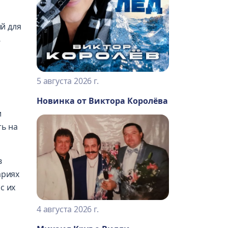
й для
8
5 августа 2026 г.
Новинка от Виктора Королёва
и
ть на
в
ариях
с их
4 августа 2026 г.