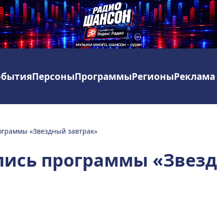
обытия
Персоны
Программы
Регионы
Реклама
ограммы «Звездный завтрак»
пись программы «Звез