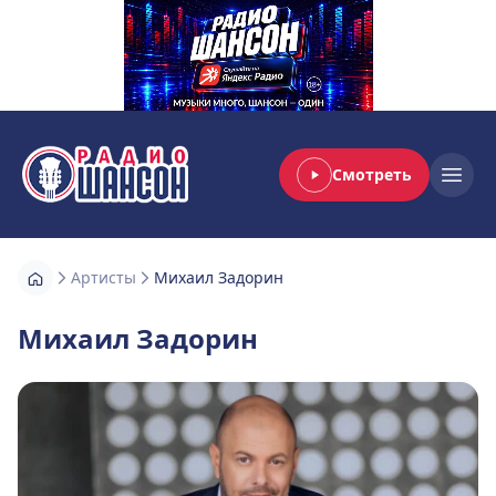
Смотреть
Радио Шансон
Open
Артисты
Михаил Задорин
Михаил Задорин