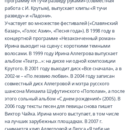
программу «Я тучи разведу руками» (совместная
работа с И. Крутым), выпускает клипы «Я тучи
разведу» и «Ладони».
Участвует во множестве фестивалей («Славянский
базар», «Голос Азии», «Песня года»). В 1998 году в
концертной программе «Незаконченный роман»
Ирина выходит на сцену с короткими темными
волосами. В 1999 году Ирина Аллегрова выпускает
альбом «Театр…»: на диске ни одной композиции
Крутого. В 2001 году выходит диск «Все сначала», а в
2002-м – «По лезвию любви». В 2004 году записан
совместный диск Аллегровой и мэтра русского
шансона Михаила Шуфутинского «Пополам», а после
этого сольный альбом «С днем рождения!» (2005). В
2006 году тексты песен для певицы снова пишет
Виктор Чайка. Ирина много выступает, в том числе
на лучших зарубежных площадках. В 2007 г.
снимается клип Аллегровой и Лепса «Я тебе не