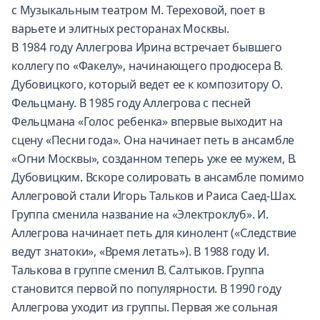
с Музыкальным театром М. Тереховой, поет в
варьете и элитных ресторанах Москвы.
В 1984 году Аллегрова Ирина встречает бывшего
коллегу по «Факелу», начинающего продюсера В.
Дубовицкого, который ведет ее к композитору О.
Фельцману. В 1985 году Аллегрова с песней
Фельцмана «Голос ребенка» впервые выходит на
сцену «Песни года». Она начинает петь в ансамбле
«Огни Москвы», созданном теперь уже ее мужем, В.
Дубовицким. Вскоре солировать в ансамбле помимо
Аллегровой стали Игорь Тальков и Раиса Саед-Шах.
Группа сменила название на «Электроклуб». И.
Аллегрова начинает петь для кинолент («Следствие
ведут знатоки», «Время летать»). В 1988 году И.
Талькова в группе сменил В. Салтыков. Группа
становится первой по популярности. В 1990 году
Аллегрова уходит из группы. Первая же сольная