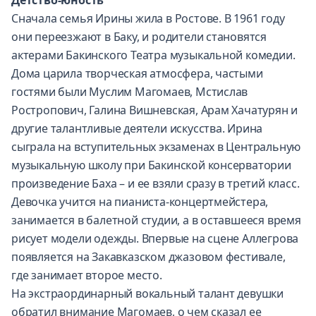
Детство-юность
Сначала семья Ирины жила в Ростове. В 1961 году
они переезжают в Баку, и родители становятся
актерами Бакинского Театра музыкальной комедии.
Дома царила творческая атмосфера, частыми
гостями были Муслим Магомаев, Мстислав
Ростропович, Галина Вишневская, Арам Хачатурян и
другие талантливые деятели искусства. Ирина
сыграла на вступительных экзаменах в Центральную
музыкальную школу при Бакинской консерватории
произведение Баха – и ее взяли сразу в третий класс.
Девочка учится на пианиста-концертмейстера,
занимается в балетной студии, а в оставшееся время
рисует модели одежды. Впервые на сцене Аллегрова
появляется на Закавказском джазовом фестивале,
где занимает второе место.
На экстраординарный вокальный талант девушки
обратил внимание Магомаев, о чем сказал ее