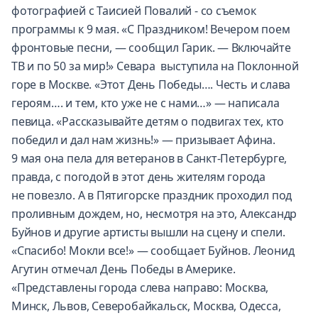
фотографией с Таисией Повалий - со съемок
программы к 9 мая. «С Праздником! Вечером поем
фронтовые песни, — сообщил Гарик. — Включайте
ТВ и по 50 за мир!» Севара выступила на Поклонной
горе в Москве. «Этот День Победы…. Честь и слава
героям…. и тем, кто уже не с нами…» — написала
певица. «Рассказывайте детям о подвигах тех, кто
победил и дал нам жизнь!» — призывает Афина.
9 мая она пела для ветеранов в Санкт-Петербурге,
правда, с погодой в этот день жителям города
не повезло. А в Пятигорске праздник проходил под
проливным дождем, но, несмотря на это, Александр
Буйнов и другие артисты вышли на сцену и спели.
«Спасибо! Мокли все!» — сообщает Буйнов. Леонид
Агутин отмечал День Победы в Америке.
«Представлены города слева направо: Москва,
Минск, Львов, Северобайкальск, Москва, Одесса,