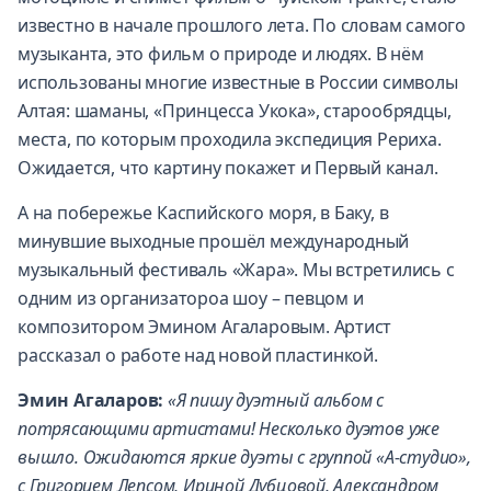
известно в начале прошлого лета. По словам самого
музыканта, это фильм о природе и людях. В нём
использованы многие известные в России символы
Алтая: шаманы, «Принцесса Укока», старообрядцы,
места, по которым проходила экспедиция Рериха.
Ожидается, что картину покажет и Первый канал.
А на побережье Каспийского моря, в Баку, в
минувшие выходные прошёл международный
музыкальный фестиваль «Жара». Мы встретились с
одним из организатороа шоу – певцом и
композитором Эмином Агаларовым. Артист
рассказал о работе над новой пластинкой.
Эмин Агаларов:
«Я пишу дуэтный альбом с
потрясающими артистами! Несколько дуэтов уже
вышло. Ожидаются яркие дуэты с группой «А-студио»,
с Григорием Лепсом, Ириной Дубцовой, Александром