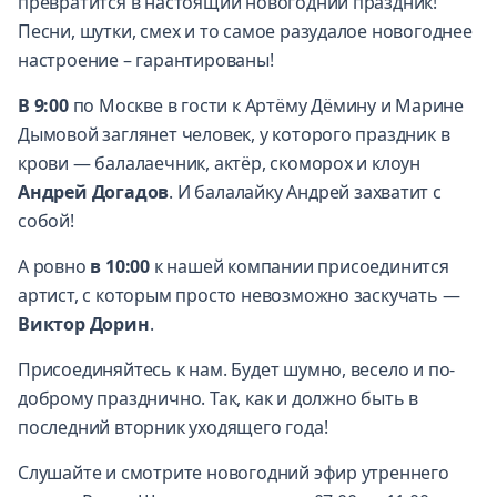
превратится в настоящий новогодний праздник!
Песни, шутки, смех и то самое разудалое новогоднее
настроение – гарантированы!
В 9:00
по Москве в гости к Артёму Дёмину и Марине
Дымовой заглянет человек, у которого праздник в
крови — балалаечник, актёр, скоморох и клоун
Андрей Догадов
. И балалайку Андрей захватит с
собой!
А ровно
в 10:00
к нашей компании присоединится
артист, с которым просто невозможно заскучать —
Виктор Дорин
.
Присоединяйтесь к нам. Будет шумно, весело и по-
доброму празднично. Так, как и должно быть в
последний вторник уходящего года!
Слушайте и смотрите новогодний эфир утреннего