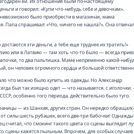
агодарен ей. Их отношения были по-настоящему
ньги и говорил: «Купи что-нибудь себе и девочкам».
 невозможно было приобрести в магазинах, мама
я. Папа спрашивал: «Что, ничего не нашла?». Она отвечал
 достаются эти деньги, а тебе еще труднее их тратить!»
рузию или в Латвию — там хоть что-то было — всегда прив
 шапочки, то два пальтишка. Маме непременно какой-нибу
ый, он человек огромного сердца и большой ответственн
мало что можно было купить из одежды. Но Александр
егда был так изящно одет — что называется, с иголочки.
СССР, особенно того периода, действительно было туго.
границы — из Шанхая, других стран. Он нередко обращалс
от силы шесть рубашек, всего две-три бабочки! Однажды
ц считал, что смокинг такого цвета со сцены выглядит л
 со сцены кажется пыльным. Впрочем, для особых случаев 