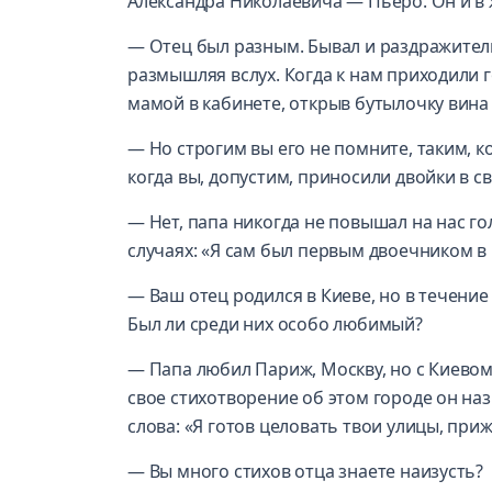
Александра Николаевича — Пьеро. Он и в
— Отец был разным. Бывал и раздражитель
размышляя вслух. Когда к нам приходили го
мамой в кабинете, открыв бутылочку вина
— Но строгим вы его не помните, таким, ко
когда вы, допустим, приносили двойки в с
— Нет, папа никогда не повышал на нас го
случаях: «Я сам был первым двоечником в 
— Ваш отец родился в Киеве, но в течени
Был ли среди них особо любимый?
— Папа любил Париж, Москву, но с Киевом
свое стихотворение об этом городе он на
слова: «Я готов целовать твои улицы, пр
— Вы много стихов отца знаете наизусть?