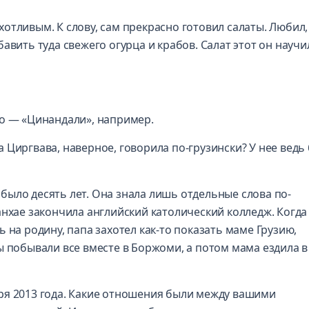
отливым. К слову, сам прекрасно готовил салаты. Любил,
авить туда свежего огурца и крабов. Салат этот он научи
но — «Цинандали», например.
 Циргвава, наверное, говорила по-грузински? У нее ведь
й было десять лет. Она знала лишь отдельные слова по-
анхае закончила английский католический колледж. Когда
 на родину, папа захотел как-то показать маме Грузию,
ы побывали все вместе в Боржоми, а потом мама ездила в
ря 2013 года. Какие отношения были между вашими