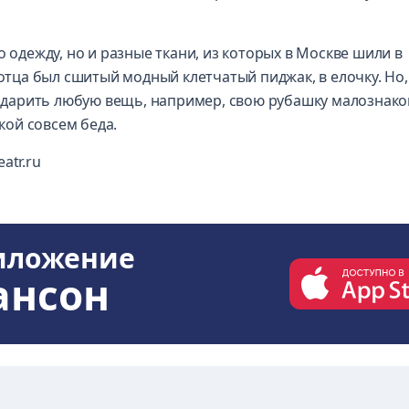
о одежду, но и разные ткани, из которых в Москве шили в
 отца был сшитый модный клетчатый пиджак, в елочку. Но,
 подарить любую вещь, например, свою рубашку малознак
шкой совсем беда.
atr.ru
иложение
ансон