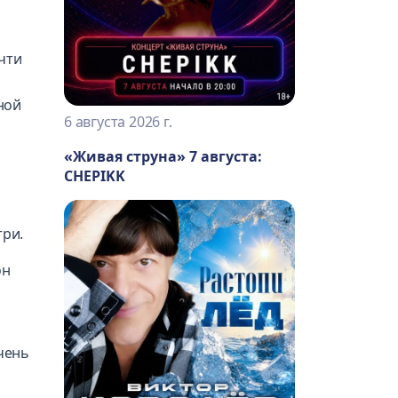
чти
ной
6 августа 2026 г.
«Живая струна» 7 августа:
CHEPIKK
три.
он
чень