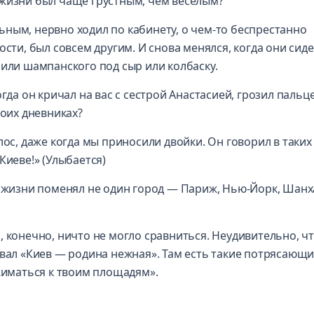
 жизни был чаще грустным, чем веселым?
ным, нервно ходил по кабинету, о чем-то беспрестанно
сти, был совсем другим. И снова менялся, когда они сиде
 или шампанского под сыр или колбаску.
гда он кричал на вас с сестрой Анастасией, грозил пальц
воих дневниках?
лос, даже когда мы приносили двойки. Он говорил в таких
Киеве!» (Улыбается)
е жизни поменял не один город — Париж, Нью-Йорк, Шанх
, конечно, ничто не могло сравниться. Неудивительно, ч
звал «Киев — родина нежная». Там есть такие потрясающ
ижиматься к твоим площадям».