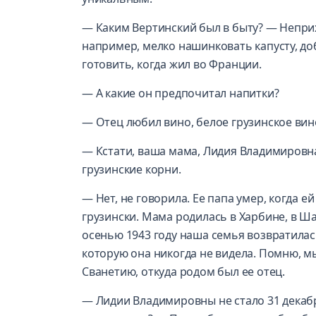
— Каким Вертинский был в быту? — Неприх
например, мелко нашинковать капусту, доб
готовить, когда жил во Франции.
— А какие он предпочитал напитки?
— Отец любил вино, белое грузинское ви
— Кстати, ваша мама, Лидия Владимировна
грузинские корни.
— Нет, не говорила. Ее папа умер, когда е
грузински. Мама родилась в Харбине, в Ш
осенью 1943 году наша семья возвратилась
которую она никогда не видела. Помню, м
Сванетию, откуда родом был ее отец.
— Лидии Владимировны не стало 31 декаб