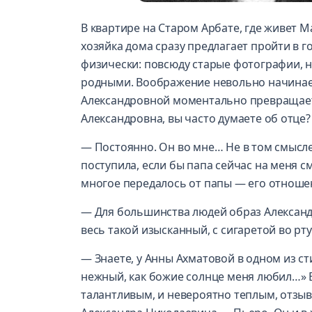
В квартире на Старом Арбате, где живет М
хозяйка дома сразу предлагает пройти в г
физически: повсюду старые фотографии, н
родными. Воображение невольно начинает
Александровной моментально превращает
Александровна, вы часто думаете об отце
— Постоянно. Он во мне… Не в том смысле,
поступила, если бы папа сейчас на меня см
многое передалось от папы — его отношени
— Для большинства людей образ Александр
весь такой изысканный, с сигаретой во рт
— Знаете, у Анны Ахматовой в одном из с
нежный, как божие солнце меня любил…» 
талантливым, и невероятно теплым, отзы