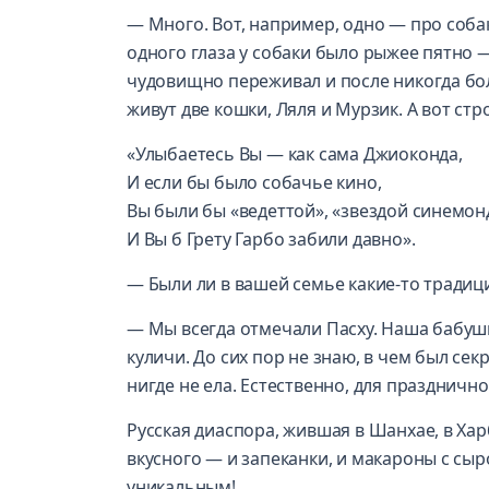
— Много. Вот, например, одно — про собак
одного глаза у собаки было рыжее пятно 
чудовищно переживал и после никогда боль
живут две кошки, Ляля и Мурзик. А вот ст
«Улыбаетесь Вы — как сама Джиоконда,
И если бы было собачье кино,
Вы были бы «ведеттой», «звездой синемон
И Вы б Грету Гарбо забили давно».
— Были ли в вашей семье какие-то традиц
— Мы всегда отмечали Пасху. Наша бабуш
куличи. До сих пор не знаю, в чем был сек
нигде не ела. Естественно, для празднично
Русская диаспора, жившая в Шанхае, в Ха
вкусного — и запеканки, и макароны с сыр
уникальным!