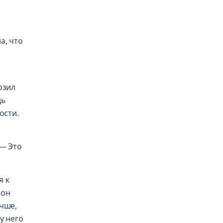
а, что
озил
дь
ости.
 — Это
я к
 он
учше,
у него