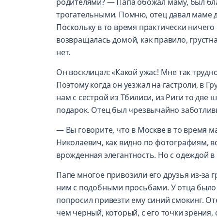
родителями? — Папа обожал маму, был бл
трогательными. Помню, отец давал маме де
Поскольку в то время практически ничего
возвращалась домой, как правило, грустна
нет.
Он восклицал: «Какой ужас! Мне так трудно
Поэтому когда он уезжал на гастроли, в Г
нам с сестрой из Тбилиси, из Риги то две
подарок. Отец был чрезвычайно заботлив
— Вы говорите, что в Москве в то время 
Николаевич, как видно по фотографиям, вс
врожденная элегантность. Но с одеждой в 
Папе многое привозили его друзья из-за 
ним с подобными просьбами. У отца было 
попросил привезти ему синий смокинг. Оте
чем черный, который, с его точки зрения,