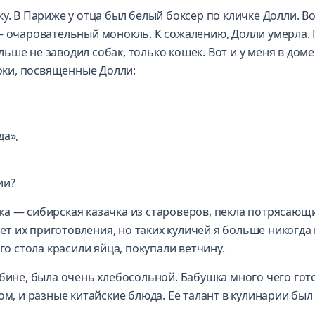
у. В Париже у отца был белый боксер по кличке Долли. В
— очаровательный монокль. К сожалению, Долли умерла.
ше не заводил собак, только кошек. Вот и у меня в доме
роки, посвященные Долли:
да»,
ии?
ка — сибирская казачка из староверов, пекла потрясающ
рет их приготовления, но таких куличей я больше никогда
го стола красили яйца, покупали ветчину.
рбине, была очень хлебосольной. Бабушка много чего гот
ом, и разные китайские блюда. Ее талант в кулинарии был