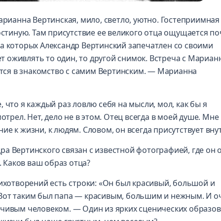
арианна Вертинская, мило, светло, уютно. Гостеприимная
остиную. Там присутствие ее великого отца ощущается по
а которых Александр Вертинский запечатлен со своими
 оживлять то один, то другой снимок. Встреча с Мариан
ся в знакомство с самим Вертинским. — Марианна
?
 что я каждый раз ловлю себя на мысли, мол, как бы я
отрел. Нет, дело не в этом. Отец всегда в моей душе. Мне
е к жизни, к людям. Словом, он всегда присутствует вну
а Вертинского связан с известной фотографией, где он 
у. Каков ваш образ отца?
тихотворений есть строки: «Он был красивый, большой и
Вот таким был папа — красивым, большим и нежным. И о
вчивым человеком. — Один из ярких сценических образов