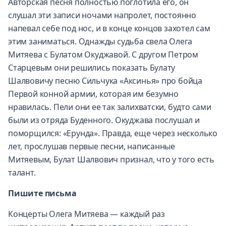
Авторская песня полностью поглотила его, он
слушал эти записи ночами напролет, постоянно
напевал себе под нос, и в конце концов захотел сам
этим заниматься. Однажды судьба свела Олега
Митяева с Булатом Окуджавой. С другом Петром
Старцевым они решились показать Булату
Шалвовичу песню Сильчука «Аксинья» про бойца
Первой конной армии, которая им безумно
нравилась. Пели они ее так залихватски, будто сами
были из отряда Буденного. Окуджава послушал и
поморщился: «Ерунда». Правда, еще через несколько
лет, прослушав первые песни, написанные
Митяевым, Булат Шалвович признал, что у того есть
талант.
Пишите письма
Концерты Олега Митяева — каждый раз