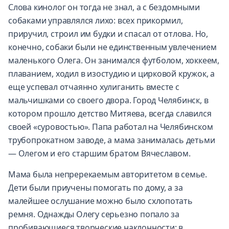
Слова кинолог он тогда не знал, а с бездомными
собаками управлялся лихо: всех прикормил,
приручил, строил им будки и спасал от отлова. Но,
конечно, собаки были не единственным увлечением
маленького Олега. Он занимался футболом, хоккеем,
плаванием, ходил в изостудию и цирковой кружок, а
еще успевал отчаянно хулиганить вместе с
мальчишками со своего двора. Город Челябинск, в
котором прошло детство Митяева, всегда славился
своей «суровостью». Папа работал на Челябинском
трубопрокатном заводе, а мама занималась детьми
— Олегом и его старшим братом Вячеславом.
Мама была непререкаемым авторитетом в семье.
Дети были приучены помогать по дому, а за
малейшее ослушание можно было схлопотать
ремня. Однажды Олегу серьезно попало за
пробивающиеся творческие наклонности: в