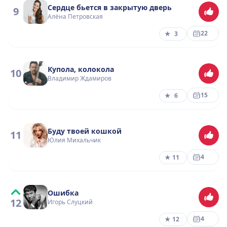
Сердце бьется в закрытую дверь
9
Алёна Петровская
22
★
3
Купола, колокола
10
Владимир Ждамиров
15
★
6
Буду твоей кошкой
11
Юлия Михальчик
4
★
11
Ошибка
12
Игорь Слуцкий
4
★
12