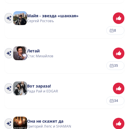
Майя - звезда «шанхая»
Сергей Ростовъ
8
Летай
Стас Михайлов
35
Вот зараза!
Рада Рай и EDGAR
34
Она не скажет да
Григорий Лепс и SHAMAN