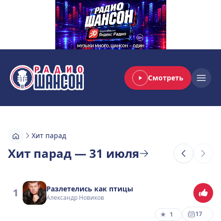
Смотреть
Радио Шансон
Open
Хит парад
Хит парад — 31 июля
Разлетелись как птицы
1
Александр Новиков
17
★
1