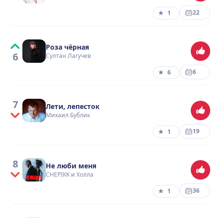
22
★
1
Роза чёрная
6
Султан Лагучев
6
★
6
7
Лети, лепесток
Михаил Бублик
19
★
1
8
Не люби меня
CHEPIKK и Холла
36
★
1