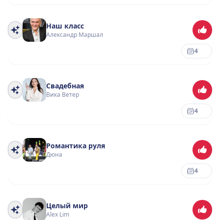
Наш класс
Александр Маршал
4
Свадебная
Вика Ветер
4
Романтика руля
Дюна
4
Целый мир
Alex Lim