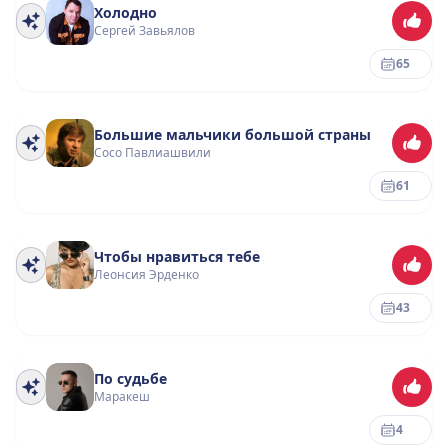
Холодно
Сергей Завьялов
65
Большие мальчики большой страны
Сосо Павлиашвили
61
Чтобы нравиться тебе
Леонсия Эрденко
43
По судьбе
Маракеш
4