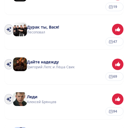
19
Дурак ты, Вася!
Лесоповал
47
Дайте надежду
Григорий Лепс и Лёша Свик
69
Леди
Алексей Брянцев
94