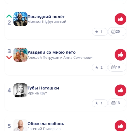
Последний полёт
2
Михаил Шуфутинский
25
★
1
3
Раздели со мною лето
Алексей Петрухин и Анна Семенович
10
★
2
Губы Наташки
4
Ирина Круг
13
★
1
Обожгла любовь
5
Евгений Григорьев